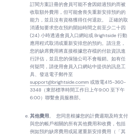
訂閱方案註冊的會員可能不會因錯過預約而被
收取額外費用，但可能會喪失重新安排預約的
能力，並且沒有資格獲得任何退款。 正確的取
消通知要求您在預約開始時間之前至少二十四
(24) 小時透過會員入口網站或 Brightside 行動
應用程式取消或重新安排您的預約。請注意，
您的缺席費用將直接根據您存檔的付款資訊進
行評估，並且您的保險公司不會報銷。如有任
何疑問，請使用會員入口網站中提供的訊息工
具、發送電子郵件至
support@brightside.com
m 或致電415-360-
3348（東部標準時間工作日上午9:00 至下午
6:00）聯繫會員服務部。
其他費用
。 您同意根據您的計費週期及時支付
與您的帳戶相關的所有其他費用和收費，包括
例如預約缺席費用或延遲重新安排費用（「其