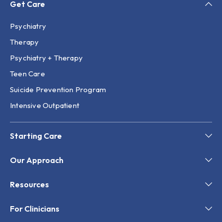
Get Care
Psychiatry
Therapy
Psychiatry + Therapy
Teen Care
Suicide Prevention Program
Intensive Outpatient
Starting Care
Our Approach
Resources
For Clinicians