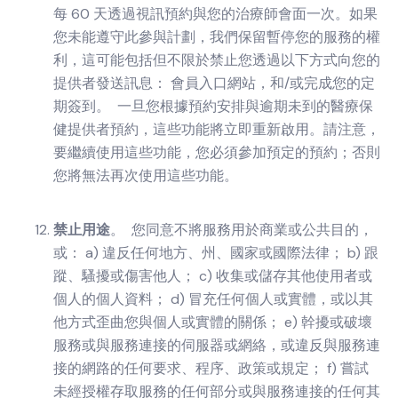
每 60 天透過視訊預約與您的治療師會面一次。如果
您未能遵守此參與計劃，我們保留暫停您的服務的權
利，這可能包括但不限於禁止您透過以下方式向您的
提供者發送訊息： 會員入口網站，和/或完成您的定
期簽到。 一旦您根據預約安排與逾期未到的醫療保
健提供者預約，這些功能將立即重新啟用。請注意，
要繼續使用這些功能，您必須參加預定的預約；否則
您將無法再次使用這些功能。
禁止用途
。 您同意不將服務用於商業或公共目的，
或： a) 違反任何地方、州、國家或國際法律； b) 跟
蹤、騷擾或傷害他人； c) 收集或儲存其他使用者或
個人的個人資料； d) 冒充任何個人或實體，或以其
他方式歪曲您與個人或實體的關係； e) 幹擾或破壞
服務或與服務連接的伺服器或網絡，或違反與服務連
接的網路的任何要求、程序、政策或規定； f) 嘗試
未經授權存取服務的任何部分或與服務連接的任何其