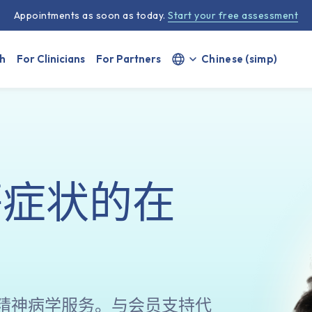
Appointments as soon as today.
Start your free assessment
Select your language
h
For Clinicians
For Partners
等症状的在
精神病学服务。与会员支持代