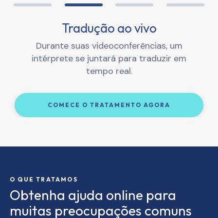
Mensagens a qualquer momento
Tradução ao vivo
Sessões de vídeo
Aplicativo móvel
Reúna-se com seu fornecedor especializado
Nosso aplicativo facilita o acesso ao
Durante suas videoconferências, um
Envie mensagens ao seu provedor a
qualquer momento para fazer perguntas e
atendimento, esteja você em casa ou em
em seu telefone, tablet ou computador.
intérprete se juntará para traduzir em
obter respostas traduzidas.
tempo real.
trânsito.
COMECE O TRATAMENTO AGORA
COMECE O TRATAMENTO AGORA
COMECE O TRATAMENTO AGORA
COMECE O TRATAMENTO AGORA
O QUE TRATAMOS
Obtenha ajuda online para
muitas preocupações comuns