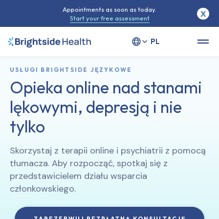
Appointments as soon as today.
X
Start your free assessment
Select your language
USŁUGI BRIGHTSIDE JĘZYKOWE
Opieka online nad stanami
lękowymi, depresją i nie
tylko
Skorzystaj z terapii online i psychiatrii z pomocą
tłumacza. Aby rozpocząć, spotkaj się z
przedstawicielem działu wsparcia
członkowskiego.
ZAREZERWUJ BEZPŁATNĄ KONSULTACJĘ